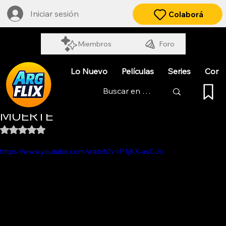
Iniciar sesión
Colaborá
Miembros
Foro
Lo Nuevo
Películas
Series
Cort
EL HOMBRE QUE DEBÍA UNA
MUERTE
Obtuvo NaN de 5 estrellas.
https://www.youtube.com/watch?v=P1jKX-asCJo