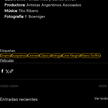
Productora:
 Artistas Argentinos Asociados
Música:
 Tito Ribero
Fotografía:
 F. Boeníger 
Etiquetas:
Drama
Suspenso
Crimen
Clásico
Intriga
Cine Negro
Mario Soffici
Películas
Ver todo
Entradas recientes