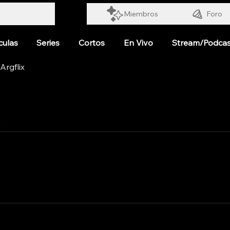
Miembros
Foro
culas
Series
Cortos
En Vivo
Stream/Podcas
ERA
lícula dramática y de suspenso argentina estrenada en 1997
ónimo del escritor Guillermo Saccomanno. El guion fue coes
 la destacada cineasta María Luisa Bemberg (a quien está ded
nte la dictadura militar de Juan Carlos Onganía en Argentin
marca dentro del género neo-noir, gótico y la animación para