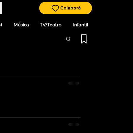
Colaborá
t
Música
TV/Teatro
Infantil
, dirigida por Juan José Jusid y
crito por Jusid y Saccomanno, con
icada la obra). Sinopsis En el
a, un joven soldado que cumple con
 adultos. Sigue la historia de