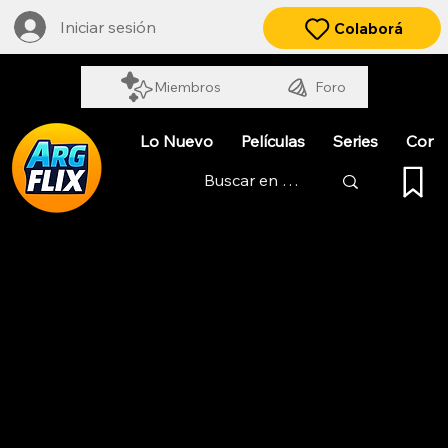
Iniciar sesión
Colaborá
Miembros
Foro
Lo Nuevo
Películas
Series
Cort