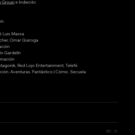
m Group
 e Indiecito
in.
a
é Luis Massa
cher
, 
Omar Quiroga
ación
o Gardelín
imación
tagonik
, 
Red Lojo Entertainment
, 
Telefé
ción
. 
Aventuras
. 
Fantástico
 | 
Cómic
. 
Secuela