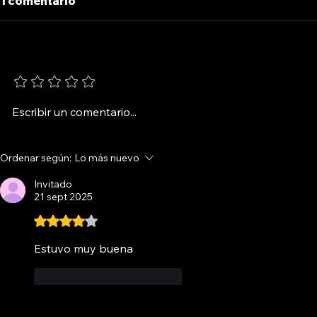
1 comentario
NATACHA
Agrega una calificación
MAFALDA.
1993
Escribir un comentario...
Ordenar según:
Lo más nuevo
Invitado
21 sept 2025
Obtuvo 4 de 5 estrellas.
Estuvo muy buena
Me gusta
Reaccionar