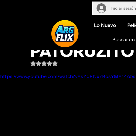
Iniciar sesión
Lo Nuevo
Pelí
PATORUZITO
Obtuvo NaN de 5 estrellas.
https://www.youtube.com/watch?v=sY0RNx7BosY&t=1465s