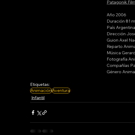
Patagonik Fil
Año 2006
Duración 81 m
País Argentin
Dirección 
Jos
Guion 
Axel Na
Reparto Anim
Música 
Gerard
Fotografía An
Compañías 
Pa
Género 
Anima
Etiquetas:
Animación
Aventura
Infantil