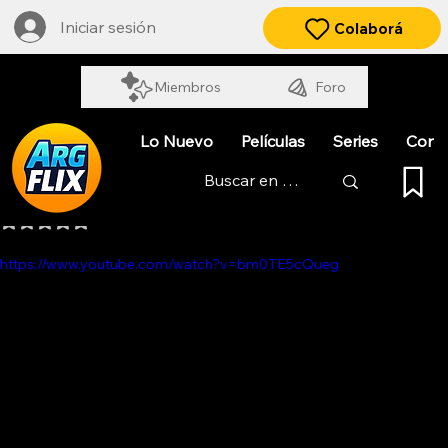
Iniciar sesión
Colaborá
Miembros
Foro
Lo Nuevo
Películas
Series
Cort
LOS MUNDOS DE ULI
Obtuvo NaN de 5 estrellas.
https://www.youtube.com/watch?v=bm0TE5cQueg