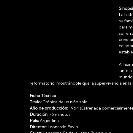
Sinops
La hist
su fami
para me
sufren 
constan
celador
estable
Al huir
junto a
mundo e
reformatorio, mostrándole que la supervivencia en la 
Ficha Técnica
Título:
 Crónica de un niño solo.
Año de producción:
 1964 (Estrenada comercialmente
Duración:
 76 minutos.
País:
 Argentina.
Director:
 Leonardo Favio.