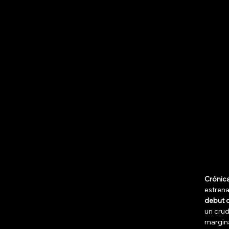
Crónica
estrena
debut c
un crud
margina