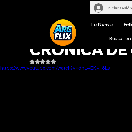
Iniciar sesión
Lo Nuevo
Pelí
CRÓNICA DE
Obtuvo NaN de 5 estrellas.
https://www.youtube.com/watch?v=6nL4EKX_8Ls