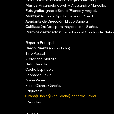
Guion:
 Leonardo Favio y Jorge Zuhair Jury.
Música:
 Arcángelo Corelli y Alessandro Marcello.
Fotografía:
 Ignacio Souto (Blanco y negro).
Montaje:
 Antonio Ripoll y Gerardo Rinaldi.
Ayudante de Dirección:
 Eliseo Subiela.
Calificación:
 Apta para mayores de 18 años.
Premios destacados:
 Ganadora del Cóndor de Plata a 
Reparto Principal
Diego Puente
 (como Polín).
Tino Pascali.
Victoriano Moreira.
Beto Gianola.
Cacho Espíndola.
Leonardo Favio.
María Vaner.
Elcira Olivera Garcés.
Etiquetas:
Drama
Clásico
Cine Social
Leonardo Favio
Películas