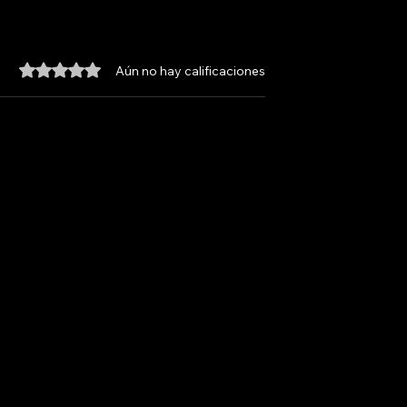
Obtuvo 0 de 5 estrellas.
Aún no hay calificaciones
LA ANTENA
NOICOS