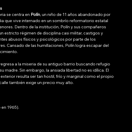
is
oria se centra en 
Polín
, un niño de 11 años abandonado por 
lia que vive internado en un sombrío reformatorio estatal 
nores. Dentro de la institución, Polín y sus compañeros 
un estricto régimen de disciplina casi militar, castigos y 
tes abusos físicos y psicológicos por parte de los 
es. Cansado de las humillaciones, Polín logra escapar del 
cimiento. 
, regresa a la miseria de su antiguo barrio buscando refugio 
 su madre. Sin embargo, la ansiada libertad no es idílica. El 
xterior resulta ser tan hostil, frío y marginal como el propio 
calle también exige un precio muy alto. 
 en 1965).