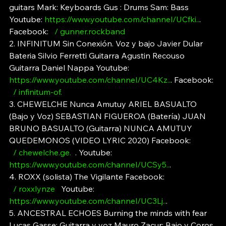
guitars Mark: Keyboards Gus : Drums Sam: Bass 
Youtube: 
https://www.youtube.com/channel/UCfki
..
. 
Facebook: 
  / gunner.rockband  
2. INFINITUM Sin Conexión. Voz y bajo Javier Dular 
Bateria Silvio Ferretti Guitarra Agustin Recouso 
Guitarra Daniel Nappa Youtube: 
https://www.youtube.com/channel/UC4Kz
..
. Facebook: 
  / infinitum-of.  
3. CHEWELCHE Nunca Amutuy ARIEL BASUALTO 
(Bajo y Voz) SEBASTIAN FIGUEROA (Batería) JUAN 
BRUNO BASUALTO (Guitarra) NUNCA AMUTUY 
QUEDEMONOS (VIDEO LYRIC 2020) Facebook: 
  / 
chewelche.ge
.  
. Youtube: 
https://www.youtube.com/channel/UCSy5
..
. 
4. ROXX (solista) The Vigilante Facebook: 
  / roxxlynze  
 Youtube: 
https://www.youtube.com/channel/UC3Lj
..
. 
5. ANCESTRAL ECHOES Burning the minds with fear 
Lucas Gasse: Guitarra y voz Mauro Zacur: Bajo y Coros 