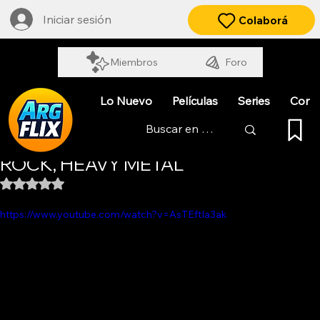
Iniciar sesión
Colaborá
Miembros
Foro
Lo Nuevo
Películas
Series
Cort
LLUEVE ROCK. ESPECIAL HARD
ROCK, HEAVY METAL
Obtuvo NaN de 5 estrellas.
https://www.youtube.com/watch?v=AsTEftIa3ak