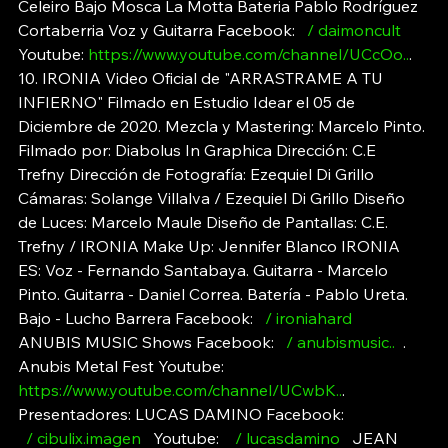
Celeiro Bajo Mosca La Motta Bateria Pablo Rodríguez 
Cortaberria Voz y Guitarra Facebook: 
  / daimoncult  
Youtube: 
https://www.youtube.com/channel/UCcOo
..
. 
10. IRONIA Video Oficial de "ARRASTRAME A TU 
INFIERNO" Filmado en Estudio Idear el 05 de 
Diciembre de 2020. Mezcla y Mastering: Marcelo Pinto. 
Filmado por: Diabolus In Graphica Dirección: C.E 
Trefny Dirección de Fotografía: Ezequiel Di Grillo 
Cámaras: Solange Villalva / Ezequiel Di Grillo Diseño 
de Luces: Marcelo Maule Diseño de Pantallas: C.E. 
Trefny / IRONIA Make Up: Jennifer Blanco IRONIA 
ES: Voz - Fernando Santabaya. Guitarra - Marcelo 
Pinto. Guitarra - Daniel Correa. Batería - Pablo Ureta. 
Bajo - Lucho Barrera Facebook: 
  / ironiahard  
ANUBIS MUSIC Shows Facebook: 
  / anubismusic..  
. 
Anubis Metal Fest Youtube: 
https://www.youtube.com/channel/UCwbK
..
. 
Presentadores: LUCAS DAMINO Facebook: 
  / cibulix.imagen  
 Youtube: 
   / lucasdamino  
 JEAN 