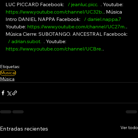
LUC PICCARD Facebook: 
  / jeanluc.picc.  
. Youtube: 
https://www.youtube.com/channel/UC32b
..
. Música 
Intro DANIEL NAPPA Facebook: 
  / daniel.nappa.7  
Youtube: 
https://www.youtube.com/channel/UC27m
..
. 
Música Cierre: SUBOTANGO. ANCESTRAL Facebook: 
  / adrian.subot.  
. Youtube: 
https://www.youtube.com/channel/UCBre
..
.
Etiquetas:
Musical
Música
Ver todo
Entradas recientes