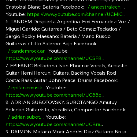
Cristobal Blanc: Batería Facebook: 
  / ancestralech.  
. 
Youtube: 
https://www.youtube.com/channel/UCMiC
..
.
6. TANDEM Despierta Argentina. Emi Fernandez: Voz / 
Miguel Garrido: Guitarras / Beto Gómez: Teclados / 
Sergio Rocky Maesano: Batería / Mario Ruscio: 
Guitarras / Litto Salerno: Bajo Facebook: 
  / 
tandemrock.ar
 Youtube: 
https://www.youtube.com/channel/UCSFB
..
. 
7. EPIFANIC Belladona Ivan Phoenix: Vocals, Acoustic 
Guitar Herni Hercun: Guitars, Backing Vocals Rod 
Costa: Bass Guitar John Peace: Drums Facebook: 
  / epifanicmusik  
 Youtube: 
https://www.youtube.com/channel/UC88o
..
. 
8. ADRIAN SUBOTOVSKY. SUBOTANGO Amutuy 
Soledad Guitarrista, Vocalista, Compositor Facebook: 
  / adrian.subot.  
. Youtube: 
https://www.youtube.com/channel/UCBre
..
. 
9. DAIMON Matar o Morir Andrés Díaz Guitarra Bruja 