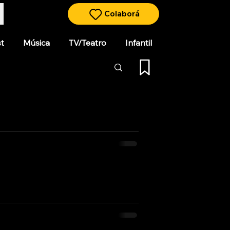
Colaborá
t
Música
TV/Teatro
Infantil
 de 1993 dirigida por Marcelo
 Alterio e Imanol Arias, y con
sente (El momento en que estás)».
orrea, más conocido como Tanguito.
irigida por Martín Sastre y