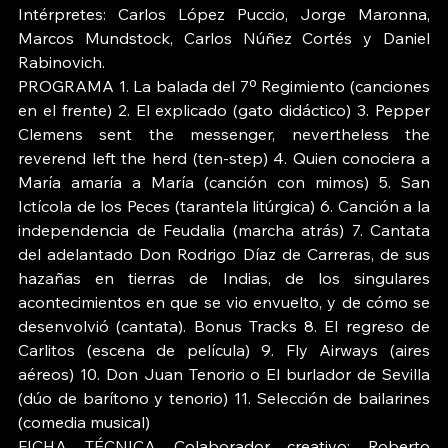
Intérpretes: Carlos López Puccio, Jorge Maronna, 
Marcos Mundstock, Carlos Núñez Cortés y Daniel 
Rabinovich.
PROGRAMA 1. La balada del 7º Regimiento (canciones 
en el frente) 2. El explicado (gato didáctico) 3. Pepper 
Clemens sent the messenger, nevertheless the 
reverend left the herd (ten-step) 4. Quien conociera a 
María amaría a María (canción con mimos) 5. San 
Ictícola de los Peces (tarantela litúrgica) 6. Canción a la 
independencia de Feudalia (marcha atrás) 7. Cantata 
del adelantado Don Rodrigo Díaz de Carreras, de sus 
hazañas en tierras de Indias, de los singulares 
acontecimientos en que se vio envuelto, y de cómo se 
desenvolvió (cantata). Bonus Tracks 8. El regreso de 
Carlitos (escena de película) 9. Fly Airways (aires 
aéreos) 10. Don Juan Tenorio o El burlador de Sevilla 
(dúo de barítono y tenorio) 11. Selección de bailarines 
(comedia musical) 
FICHA TÉCNICA Colaborador creativo: Roberto 