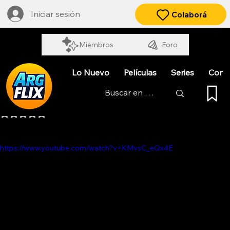
Iniciar sesión
Colaborá
Miembros
Foro
Lo Nuevo
Películas
Series
Cort
LES LUTHIERS. LAS OBRAS DE AYER
Obtuvo NaN de 5 estrellas.
https://www.youtube.com/watch?v=KMvsC_eQx4E