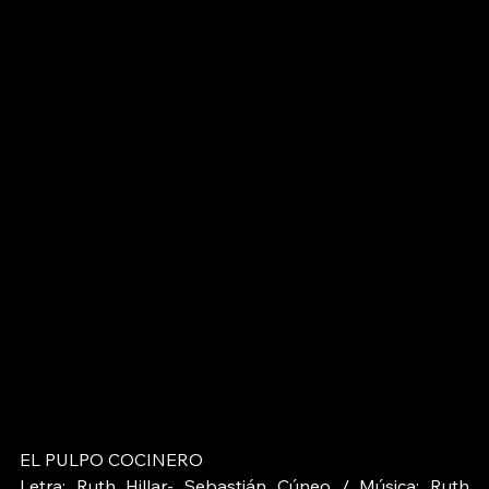
EL PULPO COCINERO 
Letra: Ruth Hillar- Sebastián Cúneo / Música: Ruth 