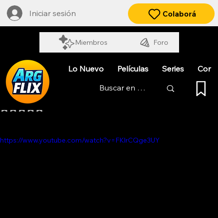
Iniciar sesión
Colaborá
Miembros
Foro
Lo Nuevo
Películas
Series
Cort
EL PULPO COCINERO
Obtuvo NaN de 5 estrellas.
https://www.youtube.com/watch?v=FKlrCQge3UY