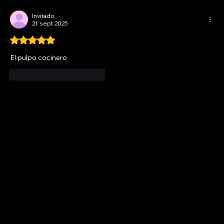
Invitado
21 sept 2025
Obtuvo 5 de 5 estrellas.
El pulpo cocinero 
Me gusta
Reaccionar