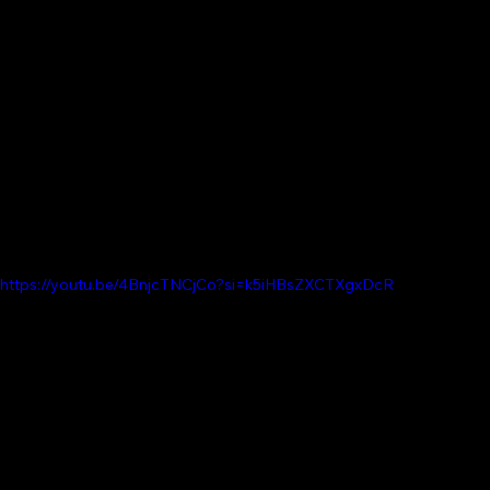
https://youtu.be/4BnjcTNCjCo?si=k5iHBsZXCTXgxDcR