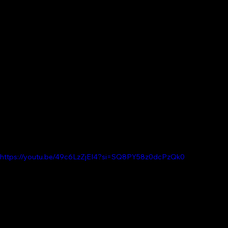
https://youtu.be/49c6LzZjEI4?si=SQ8PY58z0dcPzQk0