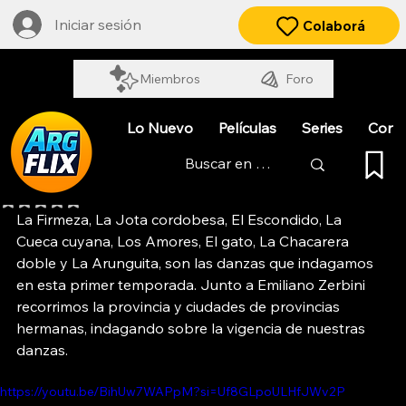
Iniciar sesión
Colaborá
Miembros
Foro
Lo Nuevo
Películas
Series
Cort
DANZAS VIVAS
Obtuvo NaN de 5 estrellas.
La Firmeza, La Jota cordobesa, El Escondido, La 
Cueca cuyana, Los Amores, El gato, La Chacarera 
doble y La Arunguita, son las danzas que indagamos 
en esta primer temporada. Junto a Emiliano Zerbini 
recorrimos la provincia y ciudades de provincias 
hermanas, indagando sobre la vigencia de nuestras 
danzas.
https://youtu.be/BihUw7WAPpM?si=Uf8GLpoULHfJWv2P