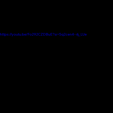
https://youtu.be/Fo292CZDBuE?si=5q2cen4--ilj_LUe