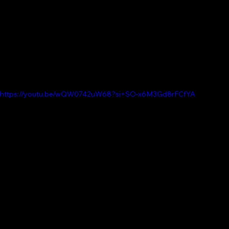
https://youtu.be/wQW0742uW68?si=SO-x6M3Gd8rFCfYA