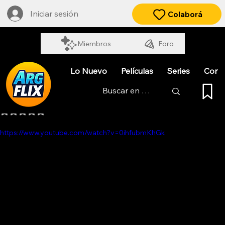
Iniciar sesión
Colaborá
Miembros
Foro
Lo Nuevo
Películas
Series
Cort
UNA MIRADA DEFINIDA
Obtuvo NaN de 5 estrellas.
https://www.youtube.com/watch?v=0ihfubmKhGk