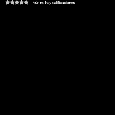
Obtuvo 0 de 5 estrellas.
Aún no hay calificaciones
PE
GASPI VISITA TU HOGA