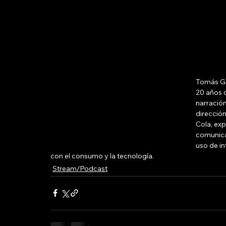
Tomás Gar
20 años d
narración
direcció
Cola, exp
comunicac
uso de in
con el consumo y la tecnología.
Stream/Podcast