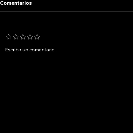
Comentarios
EL DESTA
LA VOZ DE UBV
Agrega una calificación
Escribir un comentario...