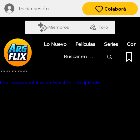
Iniciar sesión
Colaborá
Miembros
Foro
Lo Nuevo
Películas
Series
Cort
TODO APARENTA NORMAL
Obtuvo NaN de 5 estrellas.
https://www.youtube.com/watch?v=LYvvIpPzolw