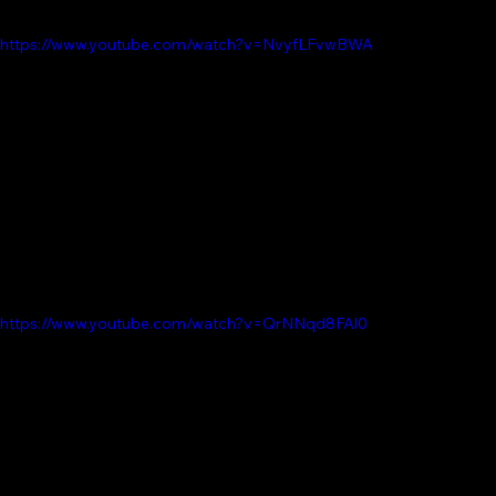
https://www.youtube.com/watch?v=NvyfLFvwBWA
https://www.youtube.com/watch?v=QrNNqd8FAl0