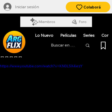
Iniciar sesión
Colaborá
Miembros
Foro
Lo Nuevo
Películas
Series
Cort
ROCK AND POP (EN VIVO)
Obtuvo NaN de 5 estrellas.
https://www.youtube.com/watch?v=KN0LSX4xrzY