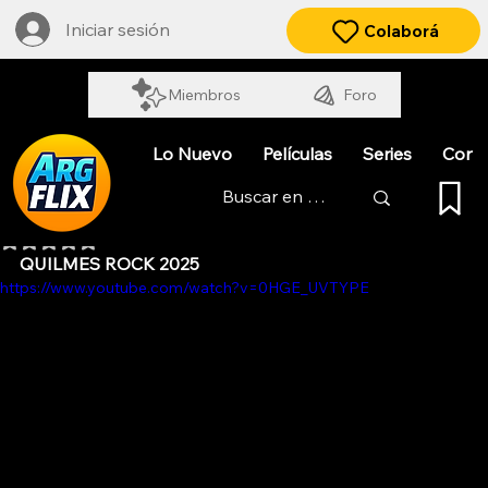
Iniciar sesión
Colaborá
Miembros
Foro
Lo Nuevo
Películas
Series
Cort
RATA BLANCA EN VIVO
Obtuvo NaN de 5 estrellas.
QUILMES ROCK 2025
https://www.youtube.com/watch?v=0HGE_UVTYPE