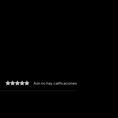
Obtuvo 0 de 5 estrellas.
Aún no hay calificaciones
LA ANTENA
NOICOS