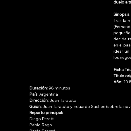
duelo a t
Sinopsis
Tras la 
(Fernando
pequeña h
decide r
en el pas
idear un
los negoc
Ficha Té
Título ori
Año:
 201
Duración:
 98 minutos 
País:
 Argentina 
Dirección:
 Juan Taratuto 
Guion:
 Juan Taratuto y Eduardo Sacheri (sobre la nov
Reparto principal:
Diego Peretti
Pablo Rago