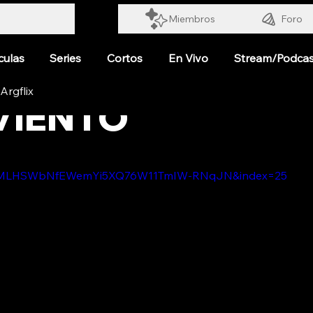
Miembros
Foro
culas
Series
Cortos
En Vivo
Stream/Podcas
VIENTO
t=PLMLHSWbNfEWemYi5XQ76W11TmIW-RNqJN&index=25