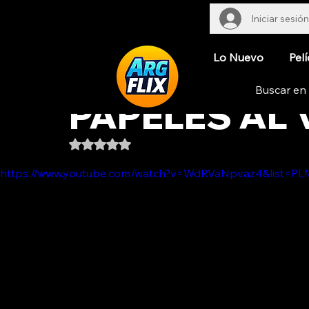
Iniciar sesión
Lo Nuevo
Pelí
PAPELES AL 
Obtuvo NaN de 5 estrellas.
https://www.youtube.com/watch?v=WdRVaNpvaz4&lis