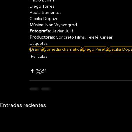
Pablo Echarri
Diego Torres
Paola Barrientos
Cecilia Dopazo 
Música:
 Iván Wyszogrod 
Fotografía:
 Javier Juliá 
Productoras:
 Concreto Films, Telefé, Cinear 
Etiquetas:
Drama
Comedia dramática
Diego Peretti
Cecilia Dop
Películas
Entradas recientes