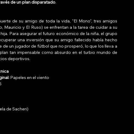
ravés de un plan disparatado
. 
muerte de su amigo de toda la vida, "El Mono", tres amigos 
, Mauricio y El Ruso) se enfrentan a la tarea de cuidar a su 
ija. Para asegurar el futuro económico de la niña, el grupo 
ecuperar una inversión que su amigo fallecido había hecho 
e de un jugador de fútbol que no prosperó, lo que los lleva a 
 plan tan impensable como absurdo en el turbio mundo de 
ios deportivos. 
cnica
ginal:
 Papeles en el viento 
5 
ela de Sacheri) 