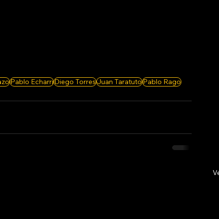
azo
Pablo Echarri
Diego Torres
Juan Taratuto
Pablo Rago
V