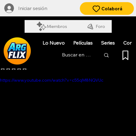
Iniciar sesión
Colaborá
Miembros
Foro
Lo Nuevo
Películas
Series
Cort
PAJAROS VOLANDO
Obtuvo NaN de 5 estrellas.
https://www.youtube.com/watch?v=c55qM8NQVUc