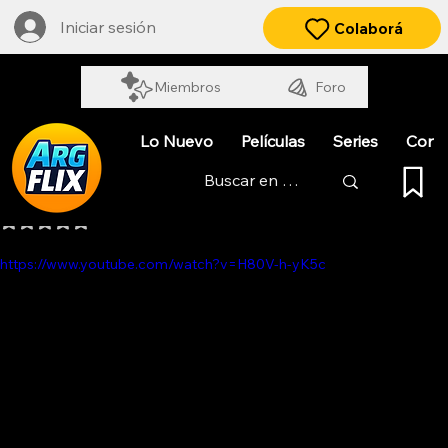
Iniciar sesión
Colaborá
Miembros
Foro
Lo Nuevo
Películas
Series
Cort
NANA. HISTORIA DE UN VIAJE
Obtuvo NaN de 5 estrellas.
https://www.youtube.com/watch?v=H80V-h-yK5c