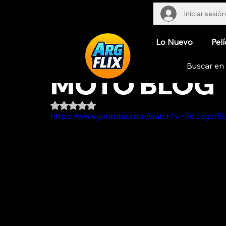
Iniciar sesión
Lo Nuevo
Pelí
MOTO BLOG
Obtuvo NaN de 5 estrellas.
https://www.youtube.com/watch?v=E6JagstfSj