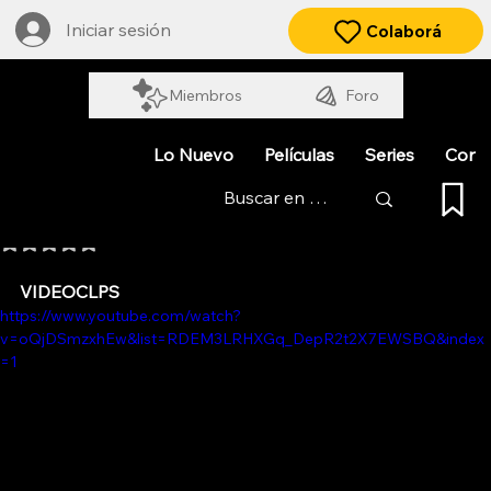
Iniciar sesión
Colaborá
Miembros
Foro
Lo Nuevo
Películas
Series
Cort
MISS BOLIVIA
Obtuvo NaN de 5 estrellas.
VIDEOCLPS
https://www.youtube.com/watch?
v=oQjDSmzxhEw&list=RDEM3LRHXGq_DepR2t2X7EWSBQ&index
=1