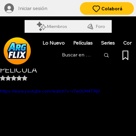
Iniciar sesión
Colaborá
Miembros
Foro
Lo Nuevo
Películas
Series
Cort
MERCANO EL MARCIANO. LA
PELÍCULA
Obtuvo NaN de 5 estrellas.
https://www.youtube.com/watch?v=r7w0UH4TRj0