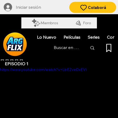
Iniciar sesión
Colaborá
Miembros
Foro
Lo Nuevo
Películas
Series
Cort
MATUNGO
Obtuvo NaN de 5 estrellas.
EPISODIO 1
https://www.youtube.com/watch?v=LbEZveDxEVI