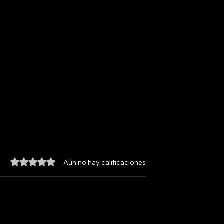
Obtuvo 0 de 5 estrellas.
Aún no hay calificaciones
CANDE BACH
ARI