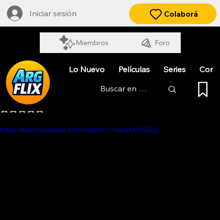
Iniciar sesión
Colaborá
Miembros
Foro
Lo Nuevo
Películas
Series
Cort
MALA ÉPOCA
Obtuvo NaN de 5 estrellas.
https://www.youtube.com/watch?v=lwqXx5rSiGg