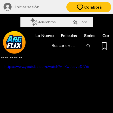
Iniciar sesión
Colaborá
Miembros
Foro
Lo Nuevo
Películas
Series
Cort
LOS RAMPANTE
Obtuvo NaN de 5 estrellas.
https://www.youtube.com/watch?v=KwJasvoDNYo