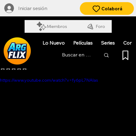
Iniciar sesión
Colaborá
Miembros
Foro
Lo Nuevo
Películas
Series
Cort
LOS INUNDADOS
Obtuvo NaN de 5 estrellas.
https://www.youtube.com/watch?v=fy6pL7NAlas