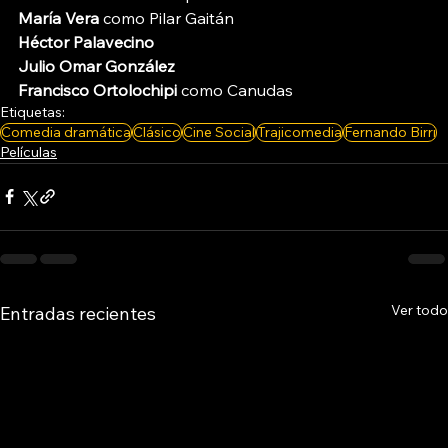
María Vera
 como Pilar Gaitán
Héctor Palavecino
Julio Omar González
Francisco Ortolochipi
 como Canudas
Etiquetas:
Comedia dramática
Clásico
Cine Social
Trajicomedia
Fernando Birri
Películas
Ver todo
Entradas recientes