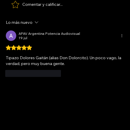
Comentar y calificar...
Lo más nuevo
APAV Argentina Potencia Audiovisual
19 jul
Obtuvo 5 de 5 estrellas.
Tipazo Dolores Gaitán (alias Don Dolorcito). Un poco vago, la 
verdad, pero muy buena gente.
Me gusta
Reaccionar