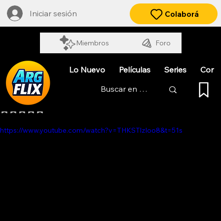
Iniciar sesión
Colaborá
Miembros
Foro
Lo Nuevo
Películas
Series
Cort
LA TREGUA
Obtuvo NaN de 5 estrellas.
https://www.youtube.com/watch?v=THKSTlzIoo8&t=51s