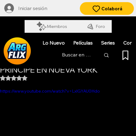
Iniciar sesión
Colaborá
Miembros
Foro
Lo Nuevo
Películas
Series
Cort
JORGE Y ALBERTO COIFFEUR - UN
PRINCIPE EN NUEVA YORK
Obtuvo NaN de 5 estrellas.
https://www.youtube.com/watch?v=LxlGYAU0Hdo