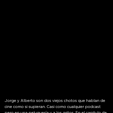
Jorge y Alberto son dos viejos chotos que hablan de 
cine como si supieran. Casi como cualquier podcast 
pero en una peluquería y a los gritos. En el capitulo de 