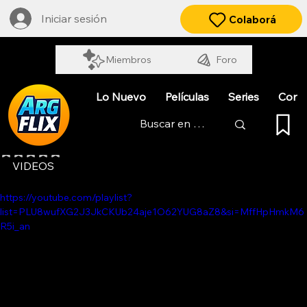
Iniciar sesión
Colaborá
Miembros
Foro
Lo Nuevo
Películas
Series
Cort
INTOXICADOS. VIEJAS LOCAS
Obtuvo NaN de 5 estrellas.
VIDEOS
https://youtube.com/playlist?
list=PLU8wufXG2J3JkCKUb24aje1O62YUG8aZ8&si=MffHpHmkM6
R5i_an