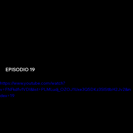
EPISODIO 19
https://www.youtube.com/watch?
v=FNFkdfvfVDI&list=PLMLudj_OZOJ1Uxe3Q5DKz3SlStlbH2Jv2&in
dex=19