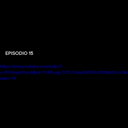
EPISODIO 15
https://www.youtube.com/watch?
v=BVYoupHXyv4&list=PLMLudj_OZOJ1Uxe3Q5DKz3SlStlbH2Jv2&i
ndex=15