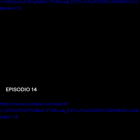
v=6KDyVwV3OqA&list=PLMLudj_OZOJ1Uxe3Q5DKz3SlStlbH2Jv2
&index=13
EPISODIO 14
https://www.youtube.com/watch?
v=6PXldTO6PFA&list=PLMLudj_OZOJ1Uxe3Q5DKz3SlStlbH2Jv2&i
ndex=14