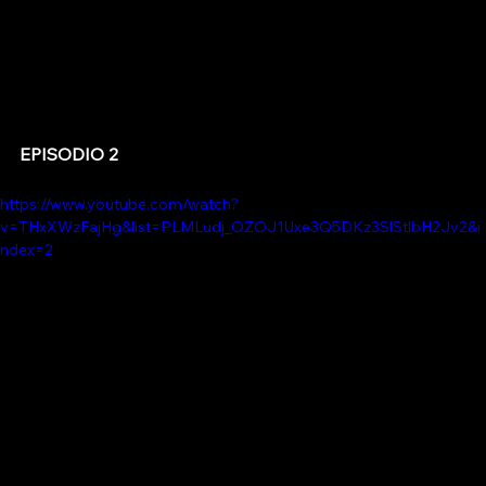
EPISODIO 2
https://www.youtube.com/watch?
v=THxXWzFajHg&list=PLMLudj_OZOJ1Uxe3Q5DKz3SlStlbH2Jv2&i
ndex=2