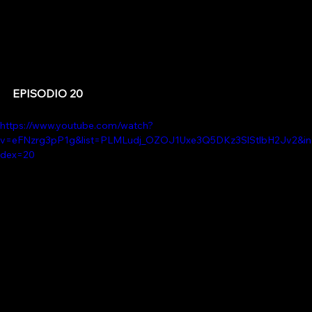
EPISODIO 20
https://www.youtube.com/watch?
v=eFNzrg3pP1g&list=PLMLudj_OZOJ1Uxe3Q5DKz3SlStlbH2Jv2&in
dex=20