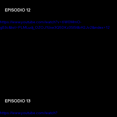
EPISODIO 12
https://www.youtube.com/watch?v=6W0MmO-
g53c&list=PLMLudj_OZOJ1Uxe3Q5DKz3SlStlbH2Jv2&index=12
EPISODIO 13
https://www.youtube.com/watch?