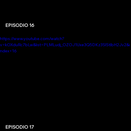
EPISODIO 16
https://www.youtube.com/watch?
v=kOXduRc7bLw&list=PLMLudj_OZOJ1Uxe3Q5DKz3SlStlbH2Jv2&i
ndex=16
EPISODIO 17