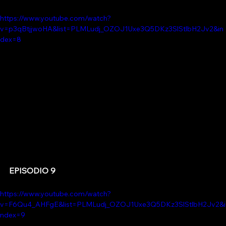
https://www.youtube.com/watch?
v=p3qBtjjwoHA&list=PLMLudj_OZOJ1Uxe3Q5DKz3SlStlbH2Jv2&in
dex=8
EPISODIO 9
https://www.youtube.com/watch?
v=F6Qu4_AHFgE&list=PLMLudj_OZOJ1Uxe3Q5DKz3SlStlbH2Jv2&i
ndex=9