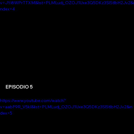
v=JYi8WPrTTXM&list=PLMLudj_OZOJ1Uxe3Q5DKz3SlStlbH2Jv2&i
ndex=4
EPISODIO 5
https://www.youtube.com/watch?
v=aabF9R_V5kI&list=PLMLudj_OZOJ1Uxe3Q5DKz3SlStlbH2Jv2&in
dex=5