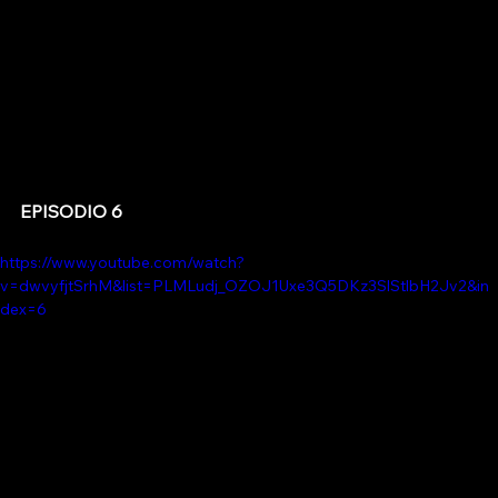
EPISODIO 6
https://www.youtube.com/watch?
v=dwvyfjtSrhM&list=PLMLudj_OZOJ1Uxe3Q5DKz3SlStlbH2Jv2&in
dex=6