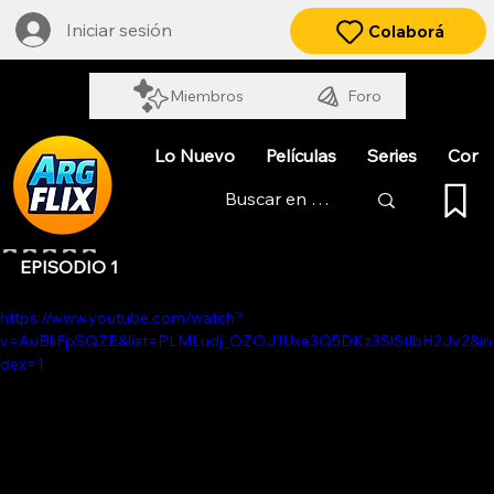
Iniciar sesión
Colaborá
Miembros
Foro
Lo Nuevo
Películas
Series
Cort
HECATOMBE. SALA DE MAESTROS
Obtuvo NaN de 5 estrellas.
EPISODIO 1
https://www.youtube.com/watch?
v=AuBliFpSQZE&list=PLMLudj_OZOJ1Uxe3Q5DKz3SlStlbH2Jv2&in
dex=1