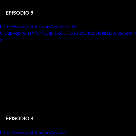
EPISODIO 3
https://www.youtube.com/watch?v=W-
GIdqbvqbY&list=PLMLudj_OZOJ1Uxe3Q5DKz3SlStlbH2Jv2&index=
3
EPISODIO 4
https://www.youtube.com/watch?