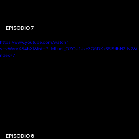
EPISODIO 7
https://www.youtube.com/watch?
v=vWaraX84bXI&list=PLMLudj_OZOJ1Uxe3Q5DKz3SlStlbH2Jv2&i
ndex=7
EPISODIO 8