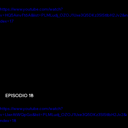
https://www.youtube.com/watch?
v=HQ5AinvFt6A&list=PLMLudj_OZOJ1Uxe3Q5DKz3SlStlbH2Jv2&in
dex=17
EPISODIO 18
https://www.youtube.com/watch?
v=LlwrAtWQpGo&list=PLMLudj_OZOJ1Uxe3Q5DKz3SlStlbH2Jv2&i
ndex=18