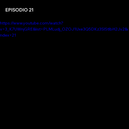
EPISODIO 21
https://www.youtube.com/watch?
v=3_K7UWnjGRE&list=PLMLudj_OZOJ1Uxe3Q5DKz3SlStlbH2Jv2&i
ndex=21