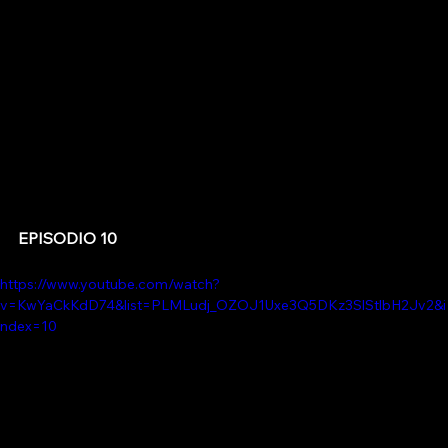
EPISODIO 10
https://www.youtube.com/watch?
v=KwYaCkKdD74&list=PLMLudj_OZOJ1Uxe3Q5DKz3SlStlbH2Jv2&i
ndex=10