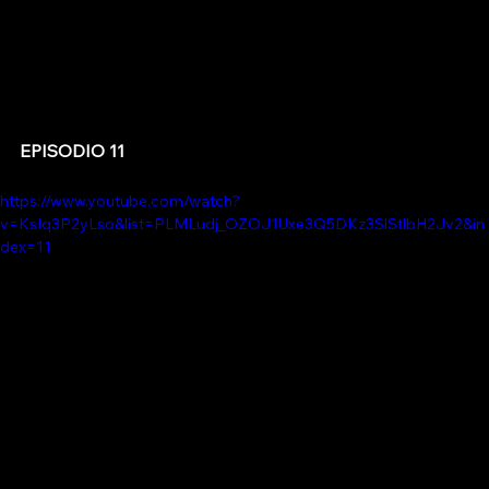
EPISODIO 11
https://www.youtube.com/watch?
v=KsIq3P2yLso&list=PLMLudj_OZOJ1Uxe3Q5DKz3SlStlbH2Jv2&in
dex=11