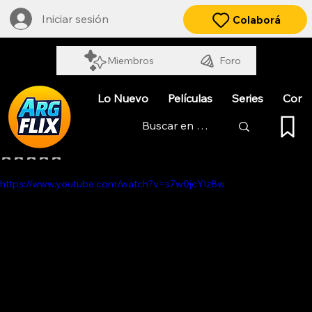
Iniciar sesión
Colaborá
Miembros
Foro
Lo Nuevo
Películas
Series
Cort
EL PIBE CABEZA
Obtuvo NaN de 5 estrellas.
https://www.youtube.com/watch?v=s7w0jcYIz8w