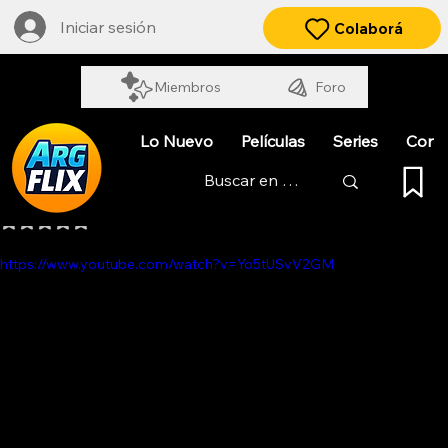
Iniciar sesión
Colaborá
Miembros
Foro
Lo Nuevo
Películas
Series
Cort
EL MISMO AMOR, LA MISMA LLUVIA
Obtuvo NaN de 5 estrellas.
https://www.youtube.com/watch?v=Yo5tUSvV2GM