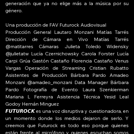
generación que ya no elige más a la música por su 
género.
Una producción de FAV Futurock Audiovisual 
Producción General Lautaro Monzani Matías Tarrés 
Dirección de Cámara en Vivo Matías Tarrés 
@matitarres Cámaras Julieta Toledo Widensky 
@julietatw Lucía Czernichowsky Carola Forster Lucía 
Carpi Grúa Gastón Castaño Florencia Castaño Venus 
Vargas Operación de Streaming Cristian Rubatto 
Asistentes de Producción Bárbara Pardo Amadeo 
Monzani @amadeo_monzani Data Manager Bárbara 
Pardo Fotografía de Evento Laura Szenkierman 
Mariana L Ferreyra Asistencia Técnica Yesid Leal 
Godoy Hernán Minguez 
𝙁𝙐𝙏𝙐𝙍𝙊𝘾𝙆 es una voz disruptiva y cuestionadora, en 
un momento donde los medios dejaron de serlo. Y 
creemos que Futurock es todo eso porque quienes 
están frente al micrófono y quienes escuchan somos 