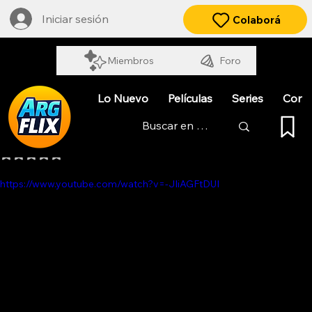
Iniciar sesión
Colaborá
Miembros
Foro
Lo Nuevo
Películas
Series
Cort
EL KUELGUE EN VIVO FUTUROCK
Obtuvo NaN de 5 estrellas.
https://www.youtube.com/watch?v=-JIiAGFtDUI