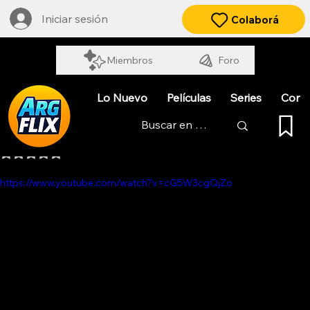
Iniciar sesión
Colaborá
Miembros
Foro
Lo Nuevo
Películas
Series
Cort
EL HABILITADO
Obtuvo NaN de 5 estrellas.
https://www.youtube.com/watch?v=cG5W3cgQjZo