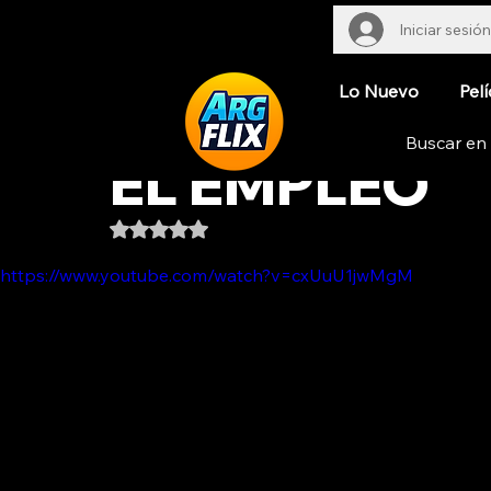
Iniciar sesión
Lo Nuevo
Pelí
EL EMPLEO
Obtuvo NaN de 5 estrellas.
https://www.youtube.com/watch?v=cxUuU1jwMgM