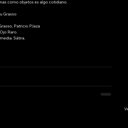
sonas como objetos es algo cotidiano.
ou Grasso
rasso, Patricio P,laza
Ojo Raro.
edia. Sátira. 
V