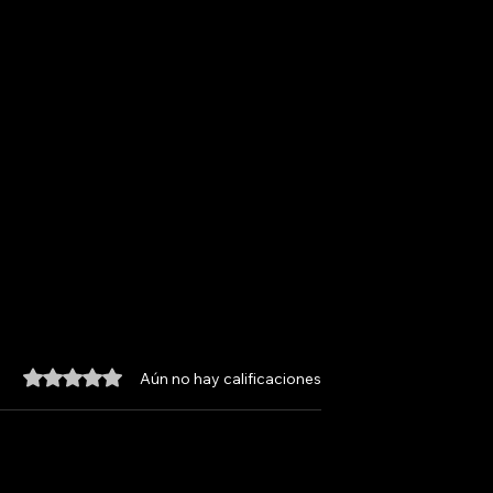
Obtuvo 0 de 5 estrellas.
Aún no hay calificaciones
ON/OFF
TOS