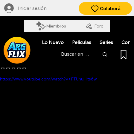
Iniciar sesión
Colaborá
Miembros
Foro
Lo Nuevo
Películas
Series
Cort
DIVIDIDOS EN VELEZ
Obtuvo NaN de 5 estrellas.
https://www.youtube.com/watch?v=FTUnujHts6w