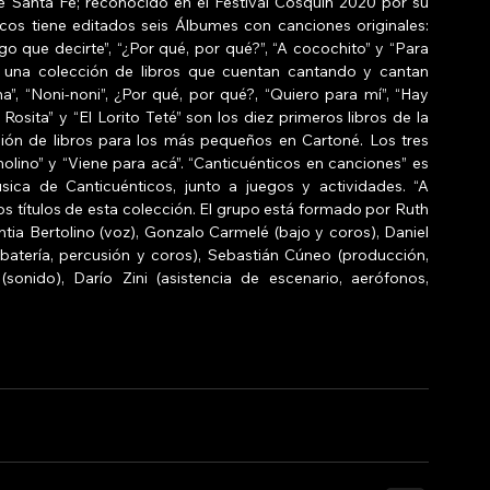
de Santa Fe; reconocido en el Festival Cosquín 2020 por su 
ticos tiene editados seis Álbumes con canciones originales: 
o que decirte”, “¿Por qué, por qué?”, “A cocochito” y “Para 
s una colección de libros que cuentan cantando y cantan 
”, “Noni-noni”, ¿Por qué, por qué?, “Quiero para mí”, “Hay 
Rosita” y “El Lorito Teté” son los diez primeros libros de la 
ción de libros para los más pequeños en Cartoné. Los tres 
olino” y “Viene para acá”. “Canticuénticos en canciones” es 
ica de Canticuénticos, junto a juegos y actividades. “A 
s títulos de esta colección. El grupo está formado por Ruth 
intia Bertolino (voz), Gonzalo Carmelé (bajo y coros), Daniel 
batería, percusión y coros), Sebastián Cúneo (producción, 
(sonido), Darío Zini (asistencia de escenario, aerófonos, 