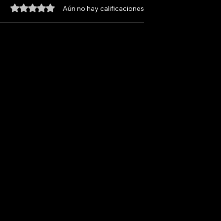
Obtuvo 0 de 5 estrellas.
Aún no hay calificaciones
MAFALDA. LA PELÍCULA
 LA PELÍCULA