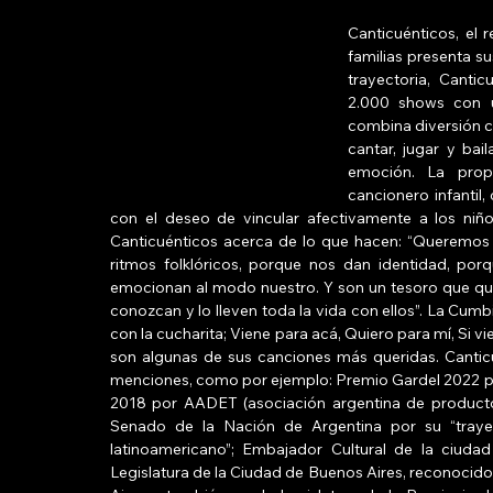
Canticuénticos, el 
familias presenta s
trayectoria, Canti
2.000 shows con un
combina diversión c
cantar, jugar y bai
emoción. La prop
cancionero infantil
con el deseo de vincular afectivamente a los niños
Canticuénticos acerca de lo que hacen: “Queremos m
ritmos folklóricos, porque nos dan identidad, po
emocionan al modo nuestro. Y son un tesoro que qu
conozcan y lo lleven toda la vida con ellos”. La Cumb
con la cucharita; Viene para acá, Quiero para mí, Si vie
son algunas de sus canciones más queridas. Cantic
menciones, como por ejemplo: Premio Gardel 2022 por 
2018 por AADET (asociación argentina de productore
Senado de la Nación de Argentina por su “trayect
latinoamericano”; Embajador Cultural de la ciudad
Legislatura de la Ciudad de Buenos Aires, reconocido 