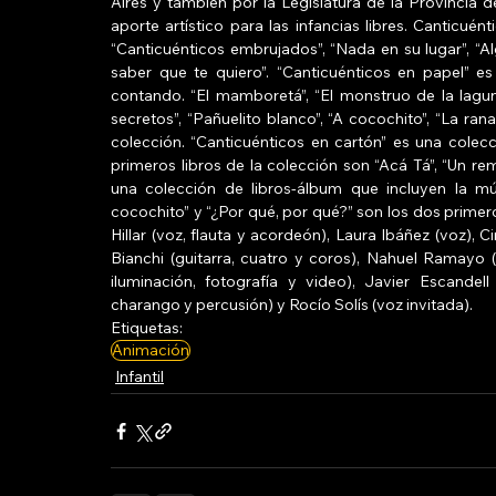
Aires y también por la Legislatura de la Provincia 
aporte artístico para las infancias libres. Canticuén
“Canticuénticos embrujados”, “Nada en su lugar”, “Alg
saber que te quiero”. “Canticuénticos en papel” e
contando. “El mamboretá”, “El monstruo de la laguna
secretos”, “Pañuelito blanco”, “A cocochito”, “La rana 
colección. “Canticuénticos en cartón” es una colec
primeros libros de la colección son “Acá Tá”, “Un rem
una colección de libros-álbum que incluyen la mús
cocochito” y “¿Por qué, por qué?” son los dos primero
Hillar (voz, flauta y acordeón), Laura Ibáñez (voz), C
Bianchi (guitarra, cuatro y coros), Nahuel Ramayo (
iluminación, fotografía y video), Javier Escandell 
charango y percusión) y Rocío Solís (voz invitada).
Etiquetas:
Animación
Infantil