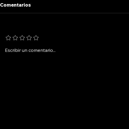
Comentarios
NATACHA
Agrega una calificación
MAFALDA.
1993
Escribir un comentario...