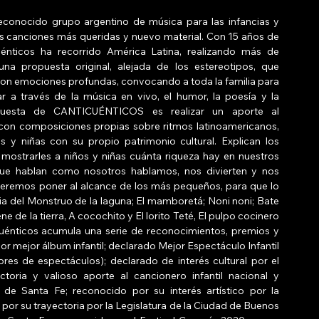
reconocido grupo argentino de música para las infancias y 
us canciones más queridas y nuevo material. Con 15 años de 
cuénticos ha recorrido América Latina, realizando más de 
a propuesta original, alejada de los estereotipos, que 
on emociones profundas, convocando a toda la familia para 
lar a través de la música en vivo, el humor, la poesía y la 
uesta de CANTICUÉNTICOS es realizar un aporte al 
, con composiciones propias sobre ritmos latinoamericanos, 
 y niñas con su propio patrimonio cultural. Explican los 
ostrarles a niños y niñas cuánta riqueza hay en nuestros 
rque hablan como nosotros hablamos, nos divierten y nos 
eremos poner al alcance de los más pequeños, para que lo 
ia del Monstruo de la laguna; El mamboretá; Noni noni; Bate 
ne de la tierra, A cocochito y El lorito Teté, El pulpo cocinero 
uénticos acumula una serie de reconocimientos, premios y 
mejor álbum infantil; declarado Mejor Espectáculo Infantil 
s de espectáculos); declarado de interés cultural por el 
oria y valioso aporte al cancionero infantil nacional y 
 de Santa Fe; reconocido por su interés artístico por la 
por su trayectoria por la Legislatura de la Ciudad de Buenos 