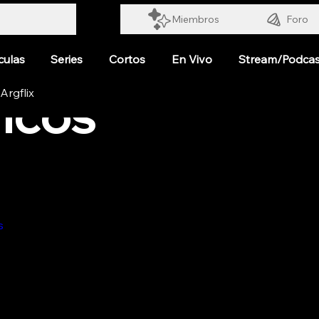
Miembros
Foro
culas
Series
Cortos
En Vivo
Stream/Podcas
ICOS
s