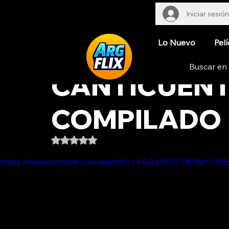
Iniciar sesión
Lo Nuevo
Pelí
CANTICUÉNT
COMPILADO
Obtuvo NaN de 5 estrellas.
https://www.youtube.com/watch?v=4QAAVFDYZ8Y&t=1358