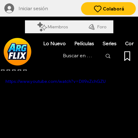
Iniciar sesión
Colaborá
Miembros
Foro
Lo Nuevo
Películas
Series
Cort
ARREO
Obtuvo NaN de 5 estrellas.
https://www.youtube.com/watch?v=DlI9xZchGZU