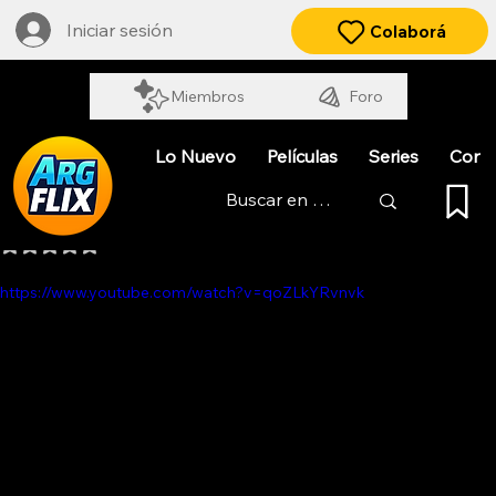
Iniciar sesión
Colaborá
Miembros
Foro
Lo Nuevo
Películas
Series
Cort
APENAS UN DELINCUENTE
Obtuvo NaN de 5 estrellas.
https://www.youtube.com/watch?v=qoZLkYRvnvk