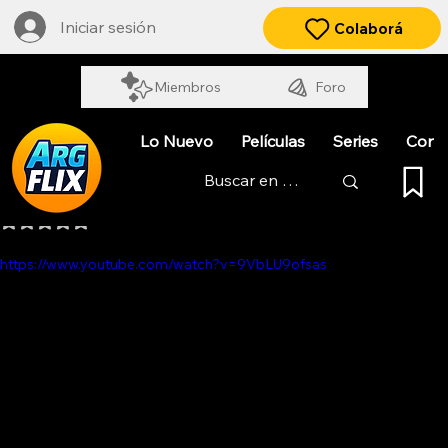
Iniciar sesión
Colaborá
Miembros
Foro
Lo Nuevo
Películas
Series
Cort
ABRIL EN NUEVA YORK
Obtuvo NaN de 5 estrellas.
https://www.youtube.com/watch?v=9VbLU9ofsas