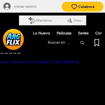
Iniciar sesión
Colaborá
Miembros
Foro
Lo Nuevo
Películas
Series
Cort
WRRN
Obtuvo NaN de 5 estrellas.
https://www.youtube.com/watch?v=W0oJNjr96Mg