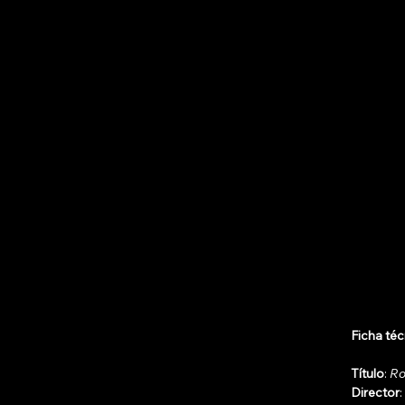
Ficha té
Título
: 
R
Director
: