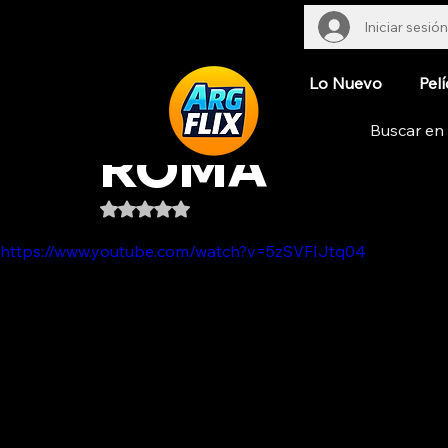
Iniciar sesión
Lo Nuevo
Pelí
ROMA
Obtuvo NaN de 5 estrellas.
https://www.youtube.com/watch?v=5zSVFIJtq04