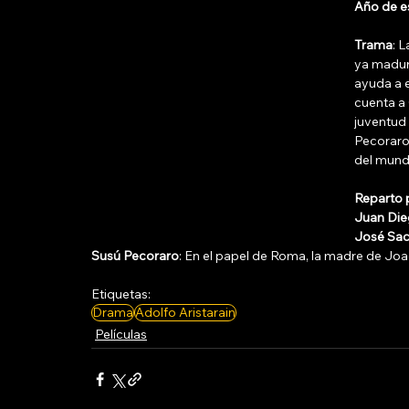
Año de e
Trama
: 
ya maduro
ayuda a e
cuenta a
juventud 
Pecoraro,
del mund
Reparto p
Juan Die
José Sac
Susú Pecoraro
: En el papel de Roma, la madre de Joa
Etiquetas:
Drama
Adolfo Aristarain
Películas