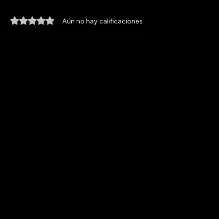
Obtuvo 0 de 5 estrellas.
Aún no hay calificaciones
LA ANTENA
NOICOS