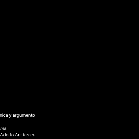
cnica y argumento
oma
.
 Adolfo Aristarain.