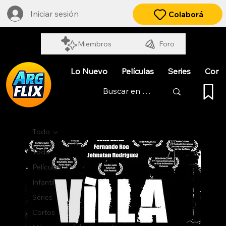
Iniciar sesión
Colaborá
Miembros
Foro
Lo Nuevo
Películas
Series
Cort
Todo
Todo
Películas
Infantil
Series
Cortos