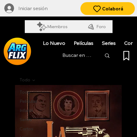
Iniciar sesión
Colaborá
Miembros
Foro
Lo Nuevo
Películas
Series
Cort
Todo
Todo
Películas
Infantil
Series
Cortos