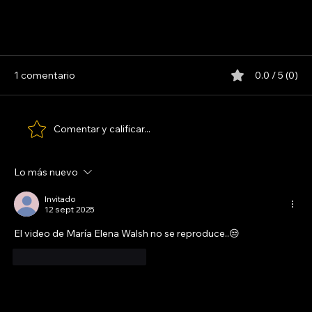
1 comentario
0.0 / 5 (0)
MAFALDA. LA PELÍCULA 1993
Comentar y calificar...
Lo más nuevo
Invitado
12 sept 2025
El video de María Elena Walsh no se reproduce..😒
Me gusta
Reaccionar