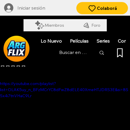
Iniciar sesión
Colaborá
Miembros
Foro
Lo Nuevo
Películas
Series
Cort
MARÍA ELENA WALSH
Obtuvo NaN de 5 estrellas.
https://youtube.com/playlist?
list=OLAK5uy_n_BFzMCrYC8dFwZ8dELE40XmeHTJDRS3E&si=8S
Sx4i7tnVHaC9Lr