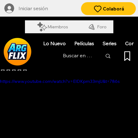
Iniciar sesión
Colaborá
Miembros
Foro
Lo Nuevo
Películas
Series
Cort
LOS MOTORJÓN. MARATÓN
Obtuvo NaN de 5 estrellas.
https://www.youtube.com/watch?v=ElDKpm33mjU&t=786s