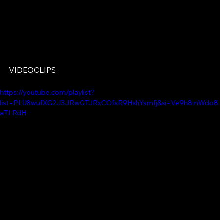
VIDEOCLIPS
https://youtube.com/playlist?
list=PLU8wufXG2J3JRwGTJRxCOfsR9HshYsmfj&si=Ve9h8mWdo8
aTLRdH