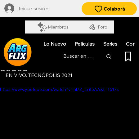
Iniciar sesión
Colaborá
Miembros
Foro
Lo Nuevo
Películas
Series
Cort
LEÓN GIECO
Obtuvo NaN de 5 estrellas.
EN VIVO. TECNÓPOLIS 2021
https://www.youtube.com/watch?v=hl7Z_Er85AA&t=1617s