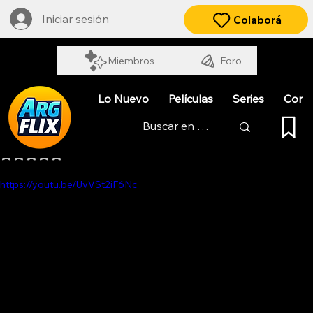
Iniciar sesión
Colaborá
Miembros
Foro
Lo Nuevo
Películas
Series
Cort
LA MUJER EN CUESTIÓN
Obtuvo NaN de 5 estrellas.
https://youtu.be/UvVSt2iF6Nc