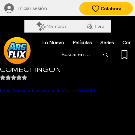
Iniciar sesión
Colaborá
Miembros
Foro
Lo Nuevo
Películas
Series
Cort
CANCHIRA, LA HUELLA DEL
COMECHINGÓN
Obtuvo NaN de 5 estrellas.
https://www.youtube.com/watch?v=lY-SXtVnUKU